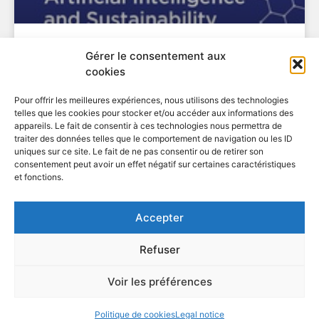
Just Published !
Gérer le consentement aux
Read the new issue of Journal of Innovation Economics and
cookies
Management (n°44) entitled “Artificial Intelligence
EN SAVOIR PLUS
Pour offrir les meilleures expériences, nous utilisons des technologies
telles que les cookies pour stocker et/ou accéder aux informations des
18 May 2024
appareils. Le fait de consentir à ces technologies nous permettra de
traiter des données telles que le comportement de navigation ou les ID
uniques sur ce site. Le fait de ne pas consentir ou de retirer son
consentement peut avoir un effet négatif sur certaines caractéristiques
et fonctions.
Accepter
Research Network on Innovation
Refuser
Voir les préférences
Politique de cookies
Legal notice