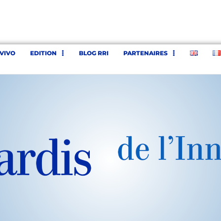
’VIVO
EDITION
BLOG RRI
PARTENAIRES