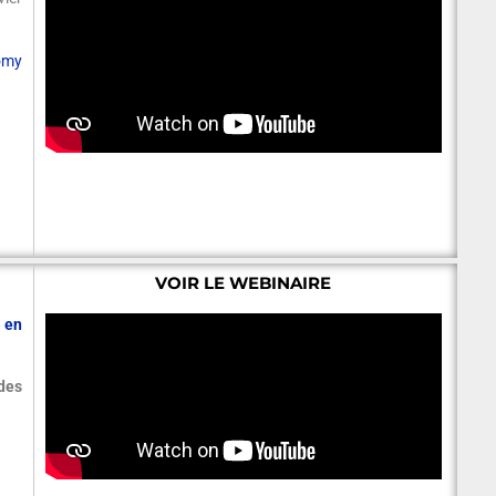
omy
VOIR LE WEBINAIRE
 en
 des