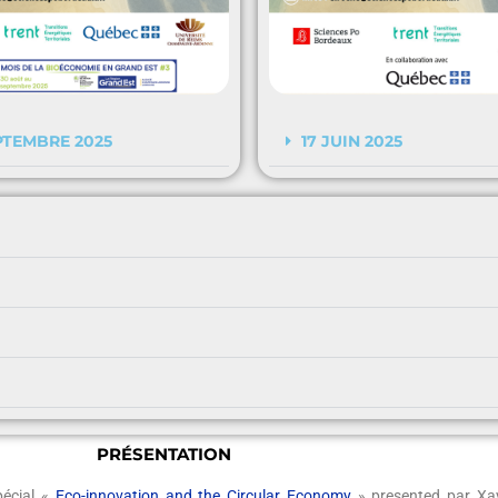
PTEMBRE 2025
17 JUIN 2025
PRÉSENTATION
pécial «
Eco-innovation and the Circular Economy
» presented par Xav